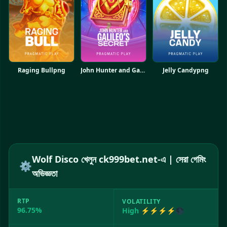
Raging Bullpng
John Hunter and Galileo’s Secretspng
Jelly Candypng
Wolf Disco খেলুন ck999bet.net-এ | সেরা গেমিং
⚙️
অভিজ্ঞতা
RTP
VOLATILITY
96.75%
High ⚡⚡⚡⚡🌑