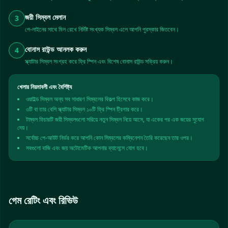
জয়ী সিম্বল মেলান
3
পে-লাইনের সাথে মিল রেখে নির্দিষ্ট সংখ্যক সিম্বল এলে আপনি পুরস্কার জিতবেন।
বোনাস রাউন্ড আনলক করুন
4
স্ক্যাটার সিম্বল সংগ্রহ করে ফ্রি স্পিন এবং বিশেষ বোনাস রাউন্ড সক্রিয় করুন।
খেলার নিয়মাবলী এবং বৈশিষ্ট্য
ওয়াইল্ড সিম্বল অন্য সব সাধারণ সিম্বলের বিকল্প হিসেবে কাজ করে।
৩টি বা তার বেশি স্ক্যাটার সিম্বল ১০টি ফ্রি স্পিন ট্রিগার করে।
টাম্বল ফিচারটি জয়ী সিম্বলগুলো সরিয়ে নতুন সিম্বল নিয়ে আসে, যা একের পর এক জয়ের সুযোগ
দেয়।
সর্বোচ্চ পে-আউট নির্ভর করে আপনি কোন সিম্বলের কম্বিনেশন তৈরি করেছেন তার ওপর।
সবগুলো বাজি এবং জয় অটোমেটিক আপনার ব্যালেন্সে যোগ হবে।
গেম রেটিং এবং রিভিউ