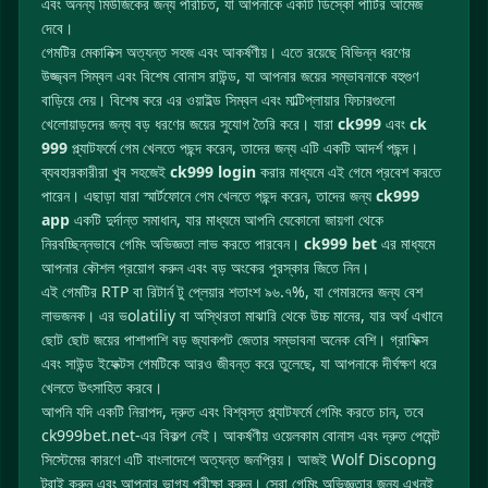
এবং অনন্য মিউজিকের জন্য পরিচিত, যা আপনাকে একটি ডিস্কো পার্টির আমেজ
দেবে।
গেমটির মেকানিক্স অত্যন্ত সহজ এবং আকর্ষণীয়। এতে রয়েছে বিভিন্ন ধরণের
উজ্জ্বল সিম্বল এবং বিশেষ বোনাস রাউন্ড, যা আপনার জয়ের সম্ভাবনাকে বহুগুণ
বাড়িয়ে দেয়। বিশেষ করে এর ওয়াইল্ড সিম্বল এবং মাল্টিপ্লায়ার ফিচারগুলো
খেলোয়াড়দের জন্য বড় ধরণের জয়ের সুযোগ তৈরি করে। যারা
ck999
এবং
ck
999
প্ল্যাটফর্মে গেম খেলতে পছন্দ করেন, তাদের জন্য এটি একটি আদর্শ পছন্দ।
ব্যবহারকারীরা খুব সহজেই
ck999 login
করার মাধ্যমে এই গেমে প্রবেশ করতে
পারেন। এছাড়া যারা স্মার্টফোনে গেম খেলতে পছন্দ করেন, তাদের জন্য
ck999
app
একটি দুর্দান্ত সমাধান, যার মাধ্যমে আপনি যেকোনো জায়গা থেকে
নিরবচ্ছিন্নভাবে গেমিং অভিজ্ঞতা লাভ করতে পারবেন।
ck999 bet
এর মাধ্যমে
আপনার কৌশল প্রয়োগ করুন এবং বড় অংকের পুরস্কার জিতে নিন।
এই গেমটির RTP বা রিটার্ন টু প্লেয়ার শতাংশ ৯৬.৭%, যা গেমারদের জন্য বেশ
লাভজনক। এর ভolatiliy বা অস্থিরতা মাঝারি থেকে উচ্চ মানের, যার অর্থ এখানে
ছোট ছোট জয়ের পাশাপাশি বড় জ্যাকপট জেতার সম্ভাবনা অনেক বেশি। গ্রাফিক্স
এবং সাউন্ড ইফেক্টস গেমটিকে আরও জীবন্ত করে তুলেছে, যা আপনাকে দীর্ঘক্ষণ ধরে
খেলতে উৎসাহিত করবে।
আপনি যদি একটি নিরাপদ, দ্রুত এবং বিশ্বস্ত প্ল্যাটফর্মে গেমিং করতে চান, তবে
ck999bet.net-এর বিকল্প নেই। আকর্ষণীয় ওয়েলকাম বোনাস এবং দ্রুত পেমেন্ট
সিস্টেমের কারণে এটি বাংলাদেশে অত্যন্ত জনপ্রিয়। আজই Wolf Discopng
ট্রাই করুন এবং আপনার ভাগ্য পরীক্ষা করুন। সেরা গেমিং অভিজ্ঞতার জন্য এখনই