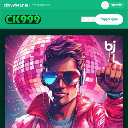
ck999bet.net
সেরা অনলাইন গেমিং
ভাষা নির্বাচন
লগ ইন
নিবন্ধন করুন