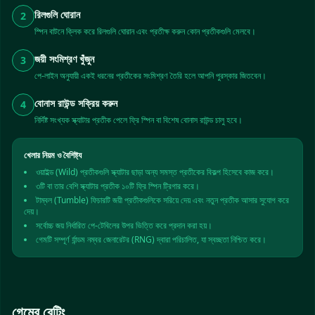
রিলগুলি ঘোরান
2
স্পিন বাটনে ক্লিক করে রিলগুলি ঘোরান এবং প্রতীক্ষ করুন কোন প্রতীকগুলি মেলবে।
জয়ী সংমিশ্রণ খুঁজুন
3
পে-লাইন অনুযায়ী একই ধরনের প্রতীকের সংমিশ্রণ তৈরি হলে আপনি পুরস্কার জিতবেন।
বোনাস রাউন্ড সক্রিয় করুন
4
নির্দিষ্ট সংখ্যক স্ক্যাটার প্রতীক পেলে ফ্রি স্পিন বা বিশেষ বোনাস রাউন্ড চালু হবে।
খেলার নিয়ম ও বৈশিষ্ট্য
ওয়াইল্ড (Wild) প্রতীকগুলি স্ক্যাটার ছাড়া অন্য সমস্ত প্রতীকের বিকল্প হিসেবে কাজ করে।
৩টি বা তার বেশি স্ক্যাটার প্রতীক ১০টি ফ্রি স্পিন ট্রিগার করে।
টাম্বল (Tumble) ফিচারটি জয়ী প্রতীকগুলিকে সরিয়ে দেয় এবং নতুন প্রতীক আসার সুযোগ করে
দেয়।
সর্বোচ্চ জয় নির্ধারিত পে-টেবিলের উপর ভিত্তি করে প্রদান করা হয়।
গেমটি সম্পূর্ণ র্যান্ডম নম্বর জেনারেটর (RNG) দ্বারা পরিচালিত, যা স্বচ্ছতা নিশ্চিত করে।
গেমের রেটিং