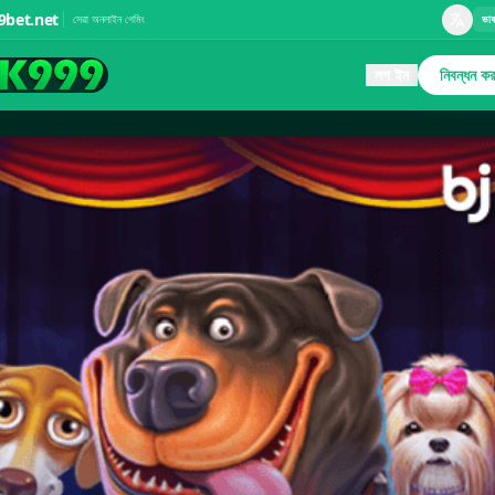
9bet.net
সেরা অনলাইন গেমিং
ভাষা
লগ ইন
নিবন্ধন কর