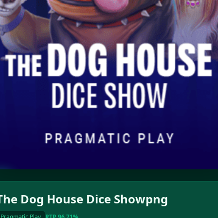
▶
The Dog House Dice Showpng
Pragmatic Play
RTP 96.71%