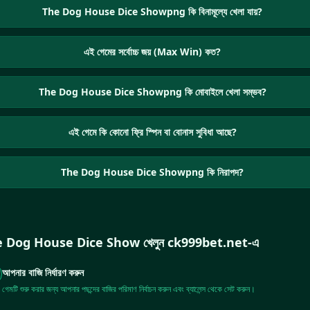
The Dog House Dice Showpng কি বিনামূল্যে খেলা যায়?
এই গেমের সর্বোচ্চ জয় (Max Win) কত?
The Dog House Dice Showpng কি মোবাইলে খেলা সম্ভব?
এই গেমে কি কোনো ফ্রি স্পিন বা বোনাস সুবিধা আছে?
The Dog House Dice Showpng কি নিরাপদ?
 Dog House Dice Show খেলুন ck999bet.net-এ
আপনার বাজি নির্ধারণ করুন
গেমটি শুরু করার জন্য আপনার পছন্দের বাজির পরিমাণ নির্বাচন করুন এবং ব্যালেন্স থেকে সেট করুন।