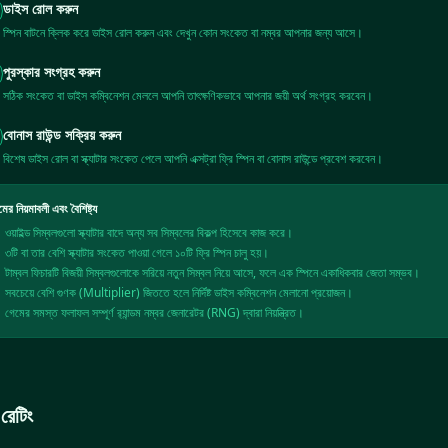
ডাইস রোল করুন
স্পিন বাটনে ক্লিক করে ডাইস রোল করুন এবং দেখুন কোন সংকেত বা নম্বর আপনার জন্য আসে।
পুরস্কার সংগ্রহ করুন
সঠিক সংকেত বা ডাইস কম্বিনেশন মেললে আপনি তাৎক্ষণিকভাবে আপনার জয়ী অর্থ সংগ্রহ করবেন।
বোনাস রাউন্ড সক্রিয় করুন
বিশেষ ডাইস রোল বা স্ক্যাটার সংকেত পেলে আপনি এক্সট্রা ফ্রি স্পিন বা বোনাস রাউন্ডে প্রবেশ করবেন।
ের নিয়মাবলী এবং বৈশিষ্ট্য
ওয়াইল্ড সিম্বলগুলো স্ক্যাটার বাদে অন্য সব সিম্বলের বিকল্প হিসেবে কাজ করে।
৩টি বা তার বেশি স্ক্যাটার সংকেত পাওয়া গেলে ১০টি ফ্রি স্পিন চালু হয়।
টাম্বল ফিচারটি বিজয়ী সিম্বলগুলোকে সরিয়ে নতুন সিম্বল নিয়ে আসে, ফলে এক স্পিনে একাধিকবার জেতা সম্ভব।
সবচেয়ে বেশি গুণক (Multiplier) জিততে হলে নির্দিষ্ট ডাইস কম্বিনেশন মেলানো প্রয়োজন।
গেমের সমস্ত ফলাফল সম্পূর্ণ র‍্যান্ডম নম্বর জেনারেটর (RNG) দ্বারা নিয়ন্ত্রিত।
রেটিং