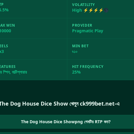
TP
VOLATILITY
6.5%
High ⚡⚡⚡⚡🌑
AX WIN
PROVIDER
10000
Pragmatic Play
EELS
MIN BET
x3
৳১০
EATURES
HIT FREQUENCY
রি স্পিন, মাল্টিপ্লায়ার
25%
The Dog House Dice Show খেলুন ck999bet.net-এ
The Dog House Dice Showpng গেমটির RTP কত?