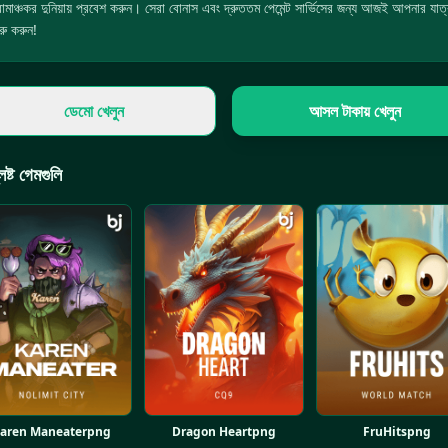
োমাঞ্চকর দুনিয়ায় প্রবেশ করুন। সেরা বোনাস এবং দ্রুততম পেমেন্ট সার্ভিসের জন্য আজই আপনার যাত্
ুরু করুন!
ডেমো খেলুন
আসল টাকায় খেলুন
িষ্ট গেমগুলি
aren Maneaterpng
Dragon Heartpng
FruHitspng