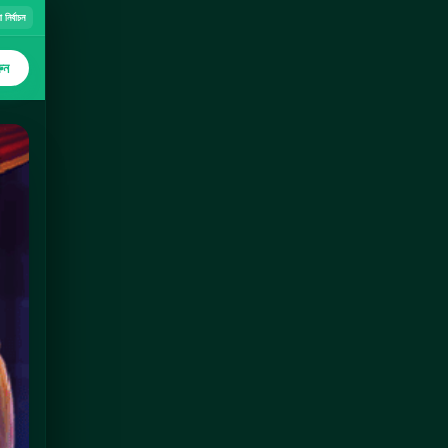
 নির্বাচন
ুন