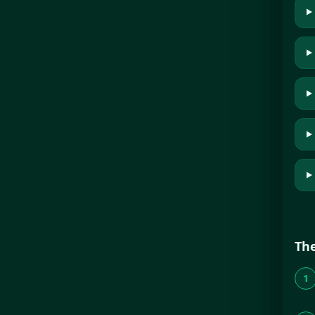
The
1