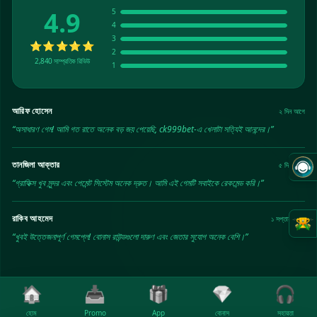
4.9
5
4
3
⭐⭐⭐⭐⭐
2
2,840 সাম্প্রতিক রিভিউ
1
আরিফ হোসেন
২ দিন আগে
“অসাধারণ গেম! আমি গত রাতে অনেক বড় জয় পেয়েছি, ck999bet-এ খেলাটা সত্যিই আনন্দের।”
তানজিলা আক্তার
৫ দিন আগে
“গ্রাফিক্স খুব সুন্দর এবং পেমেন্ট সিস্টেম অনেক দ্রুত। আমি এই গেমটি সবাইকে রেকমেন্ড করি।”
রাকিব আহমেদ
১ সপ্তাহ আগে
“খুবই উত্তেজনাপূর্ণ গেমপ্লে! বোনাস রাউন্ডগুলো দারুণ এবং জেতার সুযোগ অনেক বেশি।”
🏠
📥
🎁
💎
🎧
হোম
Promo
App
বোনাস
সহায়তা