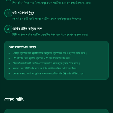
স্পিন বাটনে ক্লিক করে রিলগুলো ঘুরান এবং প্রতীক্ষা করুন কোন প্রতীকগুলো মেলে।
জয়ী সংমিশ্রণ খুঁজুন
3
পে-লাইন অনুযায়ী একই ধরণের প্রতীক মেললে আপনি পুরস্কার জিতবেন।
বোনাস রাউন্ড সক্রিয় করুন
4
নির্দিষ্ট সংখ্যক স্ক্যাটার প্রতীক পেলে ফ্রি স্পিন এবং বিশেষ বোনাস আনলক করুন।
খেলার নিয়মাবলী এবং বৈশিষ্ট্য
ওয়াইল্ড প্রতীকগুলো স্ক্যাটার বাদে অন্য সব প্রতীকের বিকল্প হিসেবে কাজ করে।
৩টি বা তার বেশি স্ক্যাটার প্রতীক ১০টি ফ্রি স্পিন ট্রিগার করে।
টাম্বল ফিচারটি জয়ী প্রতীকগুলোকে সরিয়ে দিয়ে নতুন সুযোগ তৈরি করে।
সর্বোচ্চ পে-আউট নির্ভর করে আপনার নির্বাচিত বাজির পরিমাণের উপর।
গেমের সমস্ত ফলাফল র‍্যান্ডম নম্বর জেনারেটর (RNG) দ্বারা নির্ধারিত হয়।
গেমের রেটিং