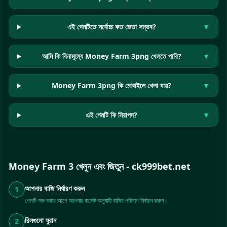
এই গেমটিতে সর্বোচ্চ কত জেতা সম্ভব?
▼
আমি কি বিনামূল্যে Money Farm 3png খেলতে পারি?
▼
Money Farm 3png কি মোবাইলে খেলা যায়?
▼
এই গেমটি কি নিরাপদ?
▼
Money Farm 3 খেলুন এবং জিতুন - ck999bet.net
আপনার বাজি নির্ধারণ করুন
1
গেমটি শুরু করার আগে আপনার বাজেট অনুযায়ী বাজির পরিমাণ নির্বাচন করুন।
রিলগুলো ঘুরান
2