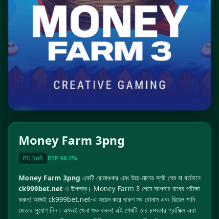
▶
Money Farm 3png
PG Soft
RTP 96.7%
Money Farm 3png
একটি রোমাঞ্চকর এবং উচ্চ-মানের স্লট গেম যা বর্তমানে
ck999bet.net
-এ উপলব্ধ। Money Farm 3 গেমে আপনার ভাগ্য পরীক্ষা
করুন! আজই ck999bet.net-এ জয়েন করে দারুণ সব বোনাস এবং রিয়েল মানি
জেতার সুযোগ নিন। এখনই খেলা শুরু করুন! এই গেমটি তার চমৎকার গ্রাফিক্স এবং